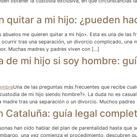
en obtener la custodia exclusiva, en qué circunstancias 
 quitar a mi hijo: ¿pueden ha
 abuelos me quieren quitar a mi hijo». Esta es una de las
e ocurrir tras una separación, un divorcio complicado, una 
nor. Muchas madres y padres viven con […]
 de mi hijo si soy hombre: gu
Una de las preguntas más frecuentes que recibe cualq
 custodia de mi hijo siendo hombre?». La duda no es casual
la madre tras una separación o un divorcio. Muchos padres 
n Cataluña: guía legal comple
onas han oído hablar del plan de parentalidad hasta que s
 embargo, una vez comienza el procedimiento, descubren q