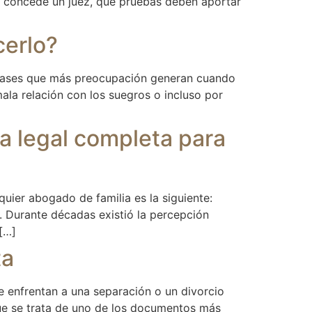
la concede un juez, qué pruebas deben aportar
cerlo?
 frases que más preocupación generan cuando
mala relación con los suegros o incluso por
ía legal completa para
uier abogado de familia es la siguiente:
. Durante décadas existió la percepción
[…]
ta
e enfrentan a una separación o un divorcio
ue se trata de uno de los documentos más