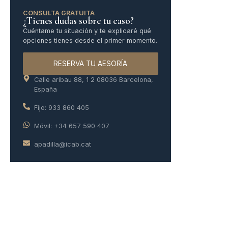
CONSULTA GRATUITA
¿Tienes dudas sobre tu caso?
Cuéntame tu situación y te explicaré qué
opciones tienes desde el primer momento.
RESERVA TU AESORÍA
Calle aribau 88, 1 2 08036 Barcelona,
España
Fijo: 933 860 405
Móvil: +34 657 590 407
apadilla@icab.cat