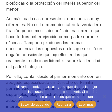
biológicas o la protección del interés superior del
menor.
Además, cada caso presenta circunstancias muy
diferentes. No es lo mismo descubrir la verdadera
filiación pocos meses después del nacimiento que
hacerlo tras haber ejercido como padre durante
décadas. Tampoco producen las mismas
consecuencias los supuestos en los que existió un
engaño consciente que aquellos en los que
realmente existía incertidumbre sobre la identidad
del padre biológico.
Por ello, contar desde el primer momento con un
abogado especializado en Derecho de Familia
Utilizamos cookies para asegurar que damos la mejor
permite valorar correctamente las pruebas
experiencia al usuario en nuestro sitio web. Si continúa
disponibles, elegir la estrategia procesal más
utilizando este sitio asumiremos que está de acuerdo.
adecuada y proteger eficazmente los derechos e
Estoy de acuerdo
Rechazar
Leer más
intereses de todas las personas implicadas.