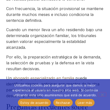
Con frecuencia, la situación provisional se mantiene
durante muchos meses e incluso condiciona la
sentencia definitiva.
Cuando un menor lleva un año residiendo bajo una
determinada organización familiar, los tribunales
suelen valorar especialmente la estabilidad
alcanzada.
Por ello, la preparación estratégica de la demanda,
la selección de pruebas y la defensa en la vista
resultan decisivas.
Un
abogado especializado en familia
puede
identificar riesgos, anticipar argumentos de la otra
Utilizamos cookies para asegurar que damos la mejor
parte y construir una estrategia procesal sólida
experiencia al usuario en nuestro sitio web. Si continúa
utilizando este sitio asumiremos que está de acuerdo.
desde el primer día.
Estoy de acuerdo
Rechazar
Leer más
Preguntas frecuentes sobre